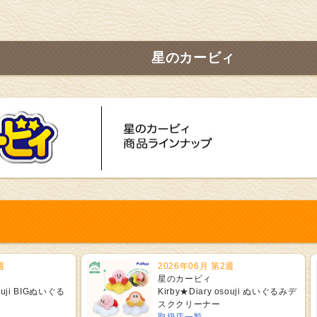
星のカービィ
週
2026年06月 第2週
星のカービィ
souji BIGぬいぐる
Kirby★Diary osouji ぬいぐるみデ
スククリーナー