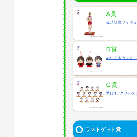
A賞
孤爪研磨フィギ
D賞
ぬいぐるみマス
G賞
繋げ!!アクリルス
ラストゲット賞