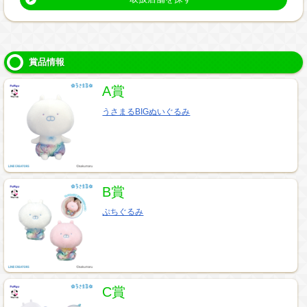
賞品情報
A賞
うさまるBIGぬいぐるみ
B賞
ぷちぐるみ
C賞