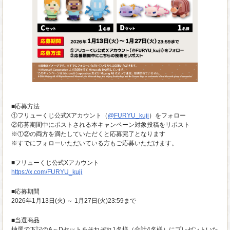
■応募方法
①フリューくじ公式Xアカウント（
@FURYU_kuji
）をフォロー
②応募期間中にポストされる本キャンペーン対象投稿をリポスト
※①②の両方を満たしていただくと応募完了となります
※すでにフォローいただいている方もご応募いただけます。
■フリューくじ公式Xアカウント
https://x.com/FURYU_kuji
■応募期間
2026年1月13日(火) ～ 1月27日(火)23:59まで
■当選商品
抽選で下記のA～Dセットをそれぞれ1名様（合計4名様）にプレゼントいた