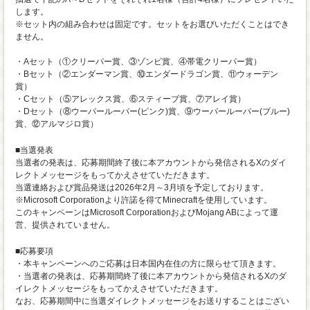
します。
※セット内の組み合わせは固定です。セットをお選びいただくことはでき
ません。
・Aセット（①クリーパー賞、③ゾンビ賞、④帯電クリーパー賞）
・Bセット（②エンダーマン賞、⑩エンダードラゴン賞、⑪ウォーデン
賞）
・Cセット（⑤アレックス賞、⑥スティーブ賞、⑦アレイ賞）
・Dセット（⑧ウーパールーパー(ピンク)賞、⑨ウーパールーパー(ブルー)
賞、⑫アルマジロ賞）
■当選発表
当選者の発表は、応募期間終了後に本アカウントから発信されるXのダイ
レクトメッセージをもってかえさせていただきます。
当選連絡および賞品発送は2026年2月～3月頃を予定しております。
※Microsoft Corporationより許諾を得てMinecraftを使用しています。
このキャンペーンはMicrosoft CorporationおよびMojang ABによって運
営、提供されていません。
■応募要項
・本キャンペーンへのご応募は日本国内在住の方に限らせて頂きます。
・当選者の発表は、応募期間終了後に本アカウントから発信されるXのダ
イレクトメッセージをもってかえさせていただきます。
なお、応募期間中に当選ダイレクトメッセージをお送りすることはござい