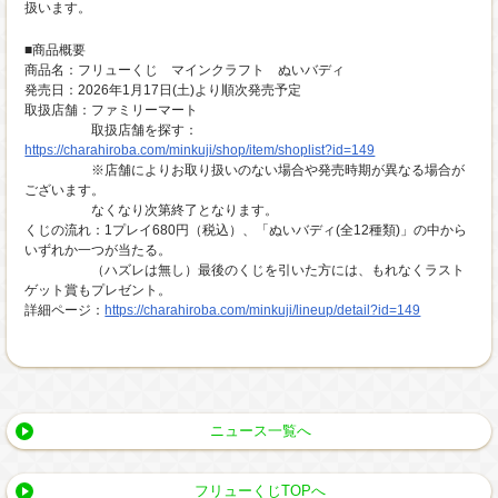
扱います。
■商品概要
商品名：フリューくじ マインクラフト ぬいバディ
発売日：2026年1月17日(土)より順次発売予定
取扱店舗：ファミリーマート
取扱店舗を探す：
https://charahiroba.com/minkuji/shop/item/shoplist?id=149
※店舗によりお取り扱いのない場合や発売時期が異なる場合が
ございます。
なくなり次第終了となります。
くじの流れ：1プレイ680円（税込）、「ぬいバディ(全12種類)」の中から
いずれか一つが当たる。
（ハズレは無し）最後のくじを引いた方には、もれなくラスト
ゲット賞もプレゼント。
詳細ページ：
https://charahiroba.com/minkuji/lineup/detail?id=149
ニュース一覧へ
フリューくじTOPへ