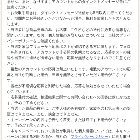
ません。また、なりすましアカウントからのダイレクトメッセージ等にご
注意ください。
・お受取手続きは、ダイレクトメッセージ送信から5日以内に行ってくださ
い。期間内にお手続きいただけなかった場合、権利を放棄したものとみな
します。
・当選者には商品発送の為、お名前、ご住所などの送付に必要な情報をお
聞きいたします。なお、個人情報のお取り扱いについては、当社のプライ
バシーポリシーをご確認ください。
・当選対象はフリューから応募ポストが確認できる方に限ります。フォロ
ーを外されたり、アカウントが非公開の状態となるなど、応募ポストの確
認や当選のご連絡が出来ない場合、応募が無効となりますのでご注意くだ
さい。
・複数のアカウントでの応募は禁止いたします。複数のアカウントでの応
募と当社が判断した場合、当選を無効とさせていただく場合がございま
す。
・当社が不適切な応募と判断した場合、応募を無効とさせていただく場合
がございます。
・応募受付の確認、抽選結果に関するお問い合わせへの回答は致しかねま
す。予めご了承ください。
・当選した賞品の権利は、ご本人様のみ有効で、家族を含む第三者への譲
渡はできません。また、換金はできません。
・キャンペーンの内容は予告なく変更、または終了する場合がございま
す。予めご了承ください。
・本キャンペーンにおいて当社が取得した個人情報については、本キャン
ペーンに関する利用のほか、当社の「
プライバシーポリシー
」に則り取り