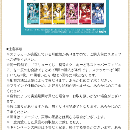
■注意事項
※ステッカーが完配している可能性がありますので、ご購入前にスタッフ
へご確認ください。
※同一店舗で、『フリューくじ 初音ミク ぬーどるストッパーフィギュ
ア』を一度のお会計でまとめて5回の購入が条件です。ステッカーは10回
引いたら2枚、15回引いたら3枚と5回毎に1枚となります。
※配布方法は店舗によって異なります。あらかじめご了承ください。
※ブラインド仕様のため、お好きな絵柄が選べません。あらかじめご了承
ください。
※店舗によって実施期間が異なる場合や、お取り扱いがない場合がござい
ます。
※数に限りがありますため、無くなり次第終了となります。あらかじめご
了承ください。
※画像はイメージで、実際の景品とは異なる場合がございます。
※一度お渡しした景品のお取替えは致しません。
※キャンペーンの内容は予告なく変更、終了する場合がございます。あら