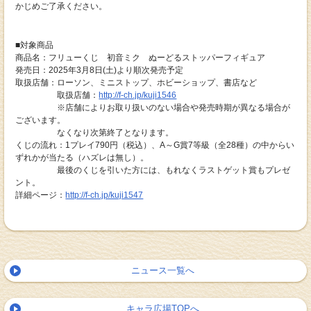
かじめご了承ください。
■対象商品
商品名：フリューくじ 初音ミク ぬーどるストッパーフィギュア
発売日：2025年3月8日(土)より順次発売予定
取扱店舗：ローソン、ミニストップ、ホビーショップ、書店など
取扱店舗：
http://f-ch.jp/kuji1546
※店舗によりお取り扱いのない場合や発売時期が異なる場合が
ございます。
なくなり次第終了となります。
くじの流れ：1プレイ790円（税込）、A～G賞7等級（全28種）の中からい
ずれかが当たる（ハズレは無し）。
最後のくじを引いた方には、もれなくラストゲット賞もプレゼ
ント。
詳細ページ：
http://f-ch.jp/kuji1547
ニュース一覧へ
キャラ広場TOPへ