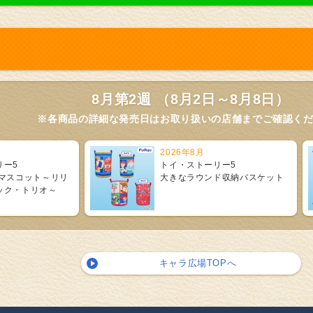
8月第2週 （8月2日～8月8日）
※各商品の詳細な発売日はお取り扱いの店舗までご確認く
2026年8月
リー5
トイ・ストーリー5
 マスコット～リリ
大きなラウンド収納バスケット
ック・トリオ～
キャラ広場TOPへ