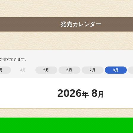
発売カレンダー
て検索できます。
月
4月
5月
6月
7月
8月
2026
8
年
月