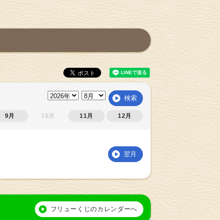
検索
9月
10月
11月
12月
翌月
フリューくじのカレンダーへ